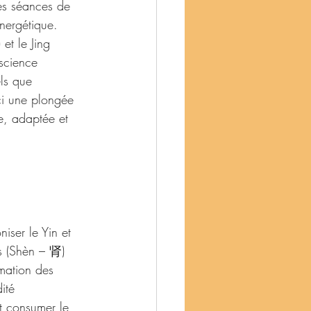
es séances de 
énergétique. 
et le Jing 
 science 
ls que 
ci une plongée 
e, adaptée et 
iser le Yin et 
ins (Shèn – 肾) 
rmation des 
ité 
ut consumer le 