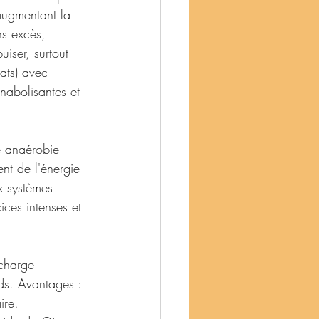
augmentant la 
ns excès, 
iser, surtout 
ats) avec 
nabolisantes et 
e anaérobie 
nt de l'énergie 
ux systèmes 
ices intenses et 
 charge 
ds. Avantages : 
ire. 