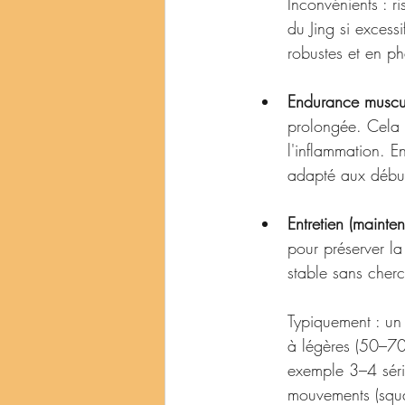
Inconvénients : r
du Jing si excessi
robustes et en ph
Endurance muscu
prolongée. Cela a
l'inflammation. E
adapté aux débuta
Entretien (mainte
pour préserver la
stable sans cherc
Typiquement : un
à légères (50–70 
exemple 3–4 séri
mouvements (squ