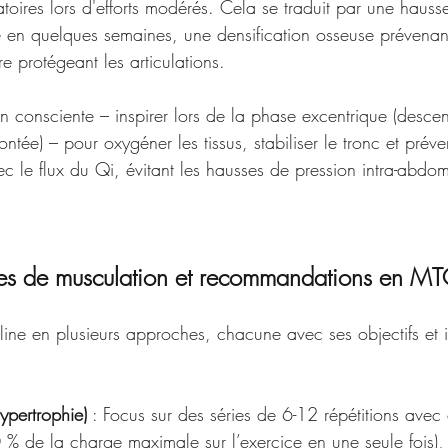
atoires lors d'efforts modérés. Cela se traduit par une hau
e en quelques semaines, une densification osseuse prévenant
re protégeant les articulations. 
on consciente – inspirer lors de la phase excentrique (descent
tée) – pour oxygéner les tissus, stabiliser le tronc et préven
vec le flux du Qi, évitant les hausses de pression intra-abdo
ues de musculation et recommandations en M
line en plusieurs approches, chacune avec ses objectifs et i
ypertrophie)
 : Focus sur des séries de 6-12 répétitions avec
% de la charge maximale sur l’exercice en une seule fois), 