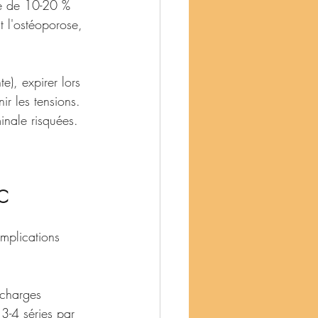
sse de 10-20 % 
 l'ostéoporose, 
e), expirer lors 
ir les tensions. 
minale risquées.
TC
mplications 
 charges 
3-4 séries par 