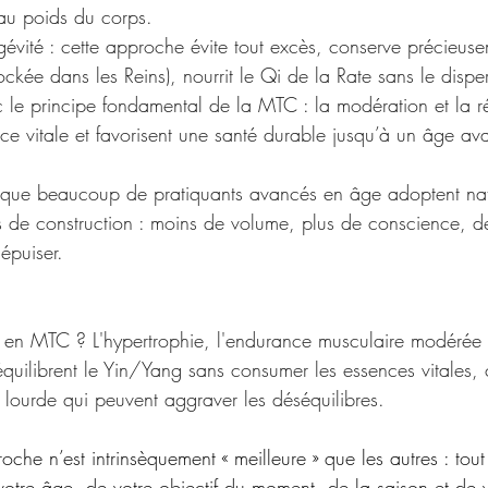
 au poids du corps. 
gévité : cette approche évite tout excès, conserve précieuse
ockée dans les Reins), nourrit le Qi de la Rate sans le disper
 le principe fondamental de la MTC : la modération et la ré
nce vitale et favorisent une santé durable jusqu’à un âge av
e que beaucoup de pratiquants avancés en âge adoptent nat
 de construction : moins de volume, plus de conscience, d
épuiser.
n MTC ? L'hypertrophie, l'endurance musculaire modérée et
équilibrent le Yin/Yang sans consumer les essences vitales, 
 lourde qui peuvent aggraver les déséquilibres.
che n’est intrinsèquement « meilleure » que les autres : to
 votre âge, de votre objectif du moment, de la saison et de 