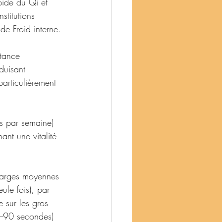
apide du Qi et 
stitutions 
de Froid interne.
stance 
duisant 
particulièrement 
is par semaine) 
ant une vitalité 
charges moyennes 
le fois), par 
sur les gros 
0–90 secondes) 