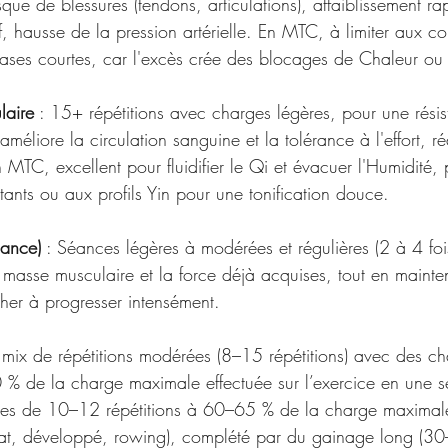
isque de blessures (tendons, articulations), affaiblissement r
f, hausse de la pression artérielle. En MTC, à limiter aux con
ases courtes, car l'excès crée des blocages de Chaleur ou 
laire
 : 15+ répétitions avec charges légères, pour une rési
méliore la circulation sanguine et la tolérance à l'effort, ré
n MTC, excellent pour fluidifier le Qi et évacuer l'Humidité, 
nts ou aux profils Yin pour une tonification douce.
nance)
 : Séances légères à modérées et régulières (2 à 4 fo
 masse musculaire et la force déjà acquises, tout en mainten
her à progresser intensément. 
 mix de répétitions modérées (8–15 répétitions) avec des 
% de la charge maximale effectuée sur l’exercice en une seu
es de 10–12 répétitions à 60–65 % de la charge maximale 
at, développé, rowing), complété par du gainage long (3