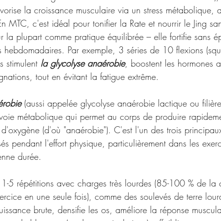
vorise la croissance musculaire via un stress métabolique, 
 En MTC, c'est idéal pour tonifier la Rate et nourrir le Jing sa
a plupart comme pratique équilibrée – elle fortifie sans épu
 hebdomadaires. Par exemple, 3 séries de 10 flexions (squ
 stimulent 
la glycolyse anaérobie
, boostent les hormones a
gnations, tout en évitant la fatigue extrême.
érobie
 (aussi appelée glycolyse anaérobie lactique ou filièr
e voie métabolique qui permet au corps de produire rapideme
er d'oxygène (d'où "anaérobie"). C'est l'un des trois principa
sés pendant l'effort physique, particulièrement dans les exerc
enne durée.
: 1-5 répétitions avec charges très lourdes (85-100 % de la
ercice en une seule fois), comme des soulevés de terre lour
ssance brute, densifie les os, améliore la réponse muscula