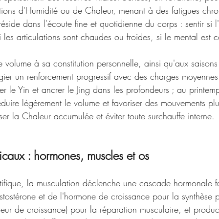
ations d'Humidité ou de Chaleur, menant à des fatigues chr
éside dans l'écoute fine et quotidienne du corps : sentir si l
i les articulations sont chaudes ou froides, si le mental est 
le volume à sa constitution personnelle, ainsi qu'aux saisons 
légier un renforcement progressif avec des charges moyennes
 le Yin et ancrer le Jing dans les profondeurs ; au printemp
éduire légèrement le volume et favoriser des mouvements plu
rser la Chaleur accumulée et éviter toute surchauffe interne.
icaux : hormones, muscles et os
tifique, la musculation déclenche une cascade hormonale f
stostérone et de l'hormone de croissance pour la synthèse p
cteur de croissance) pour la réparation musculaire, et produc