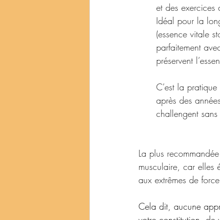
et des exercices
Idéal pour la lon
(essence vitale st
parfaitement avec
préservent l’esse
C’est la pratiqu
après des années
challengent sans 
La plus recommandée e
musculaire, car elles 
aux extrêmes de force
Cela dit, aucune appro
votre constitution, de