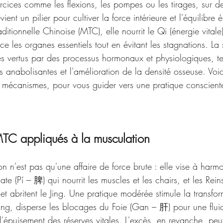
rcices comme les flexions, les pompes ou les tirages, sur d
nt un pilier pour cultiver la force intérieure et l'équilibre 
tionnelle Chinoise (MTC), elle nourrit le Qi (énergie vitale) 
rce les organes essentiels tout en évitant les stagnations. La
 vertus par des processus hormonaux et physiologiques, te
s anabolisantes et l'amélioration de la densité osseuse. Voi
mécanismes, pour vous guider vers une pratique conscient
MTC appliqués à la musculation
 n'est pas qu'une affaire de force brute : elle vise à harmon
 Rate (Pí – 脾) qui nourrit les muscles et les chairs, et les Re
 et abritent le Jing. Une pratique modérée stimule la transfo
ang, disperse les blocages du Foie (Gan – 肝) pour une fluid
 l'épuisement des réserves vitales. L'excès, en revanche, pe