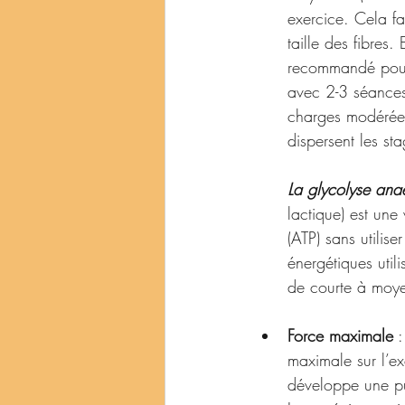
exercice. Cela fa
taille des fibres.
recommandé pour l
avec 2-3 séances
charges modérées
dispersent les sta
La glycolyse ana
lactique) est un
(ATP) sans utilis
énergétiques utili
de courte à moy
Force maximale
 
maximale sur l’ex
développe une pui