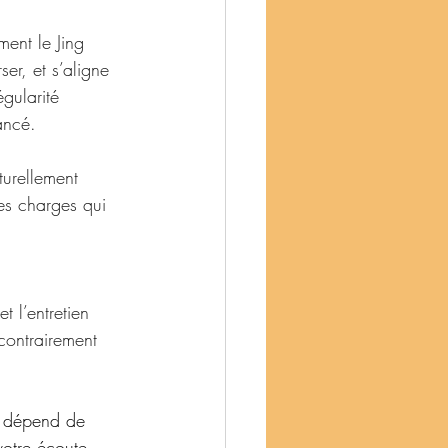
ment le Jing 
ser, et s’aligne 
gularité 
ancé.
urellement 
es charges qui 
 l’entretien 
contrairement 
ut dépend de 
votre écoute 