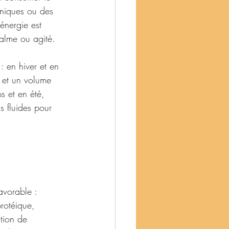
oniques ou des 
'énergie est 
calme ou agité.
: en hiver et en 
 et un volume 
s et en été, 
s fluides pour 
avorable : 
rotéique, 
tion de 